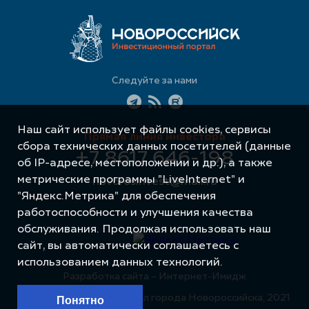
Следуйте за нами
Наш сайт использует файлы cookies, сервисы
Прямая линия инвестора
сбора технических данных посетителей (данные
+7 8617 646-198
об IP-адресе, местоположении и др.), а также
метрические программы "LiveInternet" и
novorosinvest@mail.ru
"Яндекс.Метрика" для обеспечения
работоспособности и улучшения качества
обслуживания. Продолжая использовать наш
сайт, вы автоматически соглашаетесь с
использованием данных технологий.
Разработка сайта – Интернет-Имидж
© Инвестиционный портал города Новороссийска, 2021
Понятно