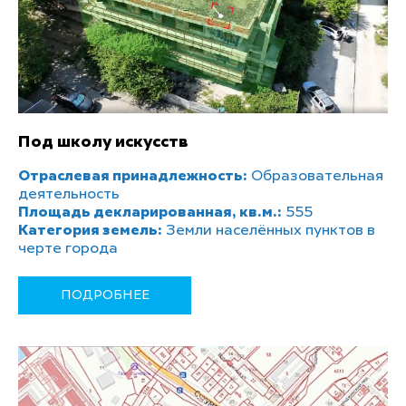
Под школу искусств
Отраслевая принадлежность:
Образовательная
деятельность
Площадь декларированная, кв.м.:
555
Категория земель:
Земли населённых пунктов в
черте города
ПОДРОБНЕЕ